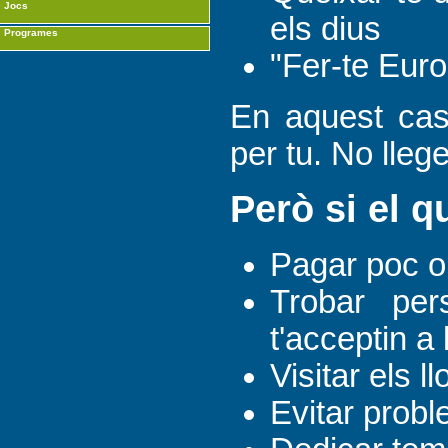
Jocs
els dius
Programes
"Fer-te Eur
En aquest cas
per tu. No lleg
Però si el q
Pagar poc o 
Trobar per
t'acceptin a 
Visitar els 
Evitar probl