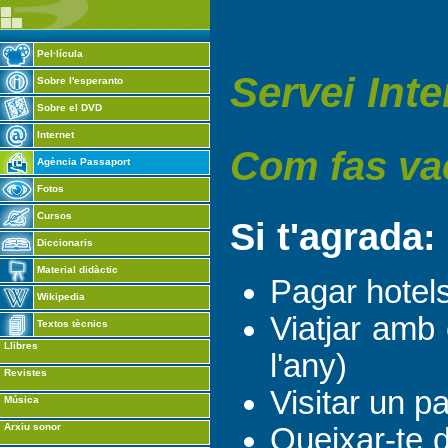
Pel·lícula
Servei Inte
Sobre l'esperanto
Sobre el DVD
Internet
Com fas va
Agència Passaport
Fotos
Cursos
Si t'agrada:
Diccionaris
Material didàctic
Pagar hotel
Wikipedia
Viatjar amb 
Textos tècnics
Llibres
l'any)
Revistes
Visitar un p
Música
Arxiu sonor
Queixar-te d